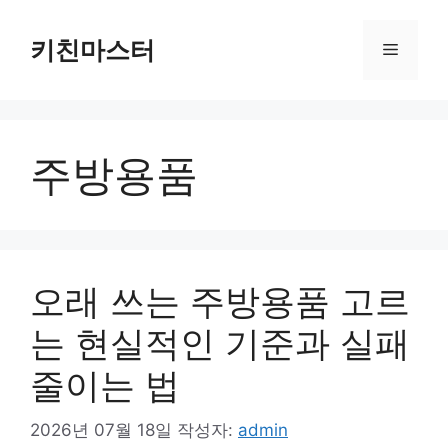
컨
텐
키친마스터
메
츠
로
뉴
건
너
주방용품
뛰
기
오래 쓰는 주방용품 고르
는 현실적인 기준과 실패
줄이는 법
2026년 07월 18일
작성자:
admin