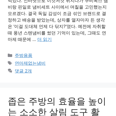
먹었다. 인터넷으로 이것저것 뒤지다가 쿠비녹스 냄
비랑 핀일로 냄비세트 사이에서 며칠을 고민했는지
모르겠다. 결국 독일 감성이 조금 섞인 브랜드로 결
정하고 배송을 받았는데, 상자를 열자마자 든 생각
은 ‘이걸 도대체 언제 다 닦지?’였다. 예전에 자취할
때 풍년 스텐냄비를 썼던 기억이 있는데, 그때도 연
마제 때문에 …
더 읽기
카
주방용품
테
태
연마제없는냄비
고
그
댓글 2개
리
좁은 주방의 효율을 높이
는 소소한 살림 도구 활