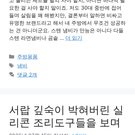
고 불리는 세트를 덜컥 사야 할지, 아니면 하나씩 필
요한 걸 사야 할지 말이죠. 저도 30대 중반에 접어
들며 살림을 꽤 해봤지만, 결론부터 말하면 비싸고
유명한 브랜드라고 해서 내 주방에서 무조건 성공하
는 건 아니더군요. 스텐 냄비가 만능은 아니다 다들
스텐 라면냄비나 곰솥 …
더 읽기
카
주방용품
테
태
냄비
고
그
댓글 2개
리
서랍 깊숙이 박혀버린 실
리콘 조리도구들을 보며