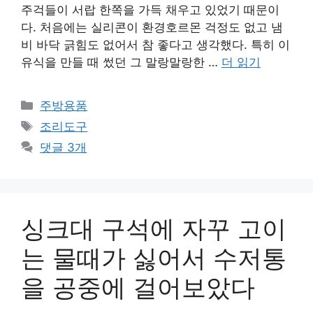
주걱들이 서랍 한쪽을 가득 채우고 있었기 때문이
다. 처음에는 실리콘이 환경호르몬 걱정도 없고 냄
비 바닥 긁힘도 없어서 참 좋다고 생각했다. 특히 이
유식을 만들 때 썼던 그 말랑말랑한 …
더 읽기
카
주방용품
테
태
조리도구
고
그
댓글 3개
리
싱크대 구석에 자꾸 고이
는 물때가 싫어서 수저통
을 공중에 걸어보았다