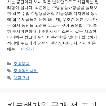
하는 공간이다 보니 작은 변화만으로도 체감되는 편
리함이 큽니다. 최근에는 주방용품쇼핑몰을 둘러보
면 일본 수입 주방용품처럼 기능성과 디자인을 동시
에 잡은 제품들이 눈에 띄는데, 무조건 예쁜 것보다
는 실제 동선을 고려해 고르는 것이 중요합니다. 특
히 수세미받침대나 주방세제디스펜서 같은 사소한
아이템은 씽크대 위의 어수선함을 얼마나 깔끔하게
정리해 주느냐가 선택의 핵심입니다. 저 역시 처음
에는 …
더 읽기
카
주방용품
테
태
주방악세사리
고
그
댓글 3개
리
킹크랩가위 구매 전 고민