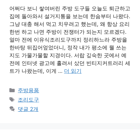
어쩌다 보니 쌓여버린 주방 도구들 오늘도 퇴근하고
집에 돌아와서 설거지통을 보는데 한숨부터 나왔다.
그냥 대충 해서 먹고 치우려고 했는데, 왜 항상 요리
한번 하고 나면 주방이 전쟁터가 되는지 모르겠다.
얼마 전에 이유식조리도구까지 정리하느라 주방을
한바탕 뒤집어엎었더니, 정작 내가 평소에 뭘 쓰는
지도 가물가물할 지경이다. 서랍 깊숙한 곳에서 예
전에 인터넷 광고에 홀려서 샀던 빈티지커트러리 세
트가 나왔는데, 이게 …
더 읽기
카
주방용품
테
태
조리도구
고
그
댓글 2개
리