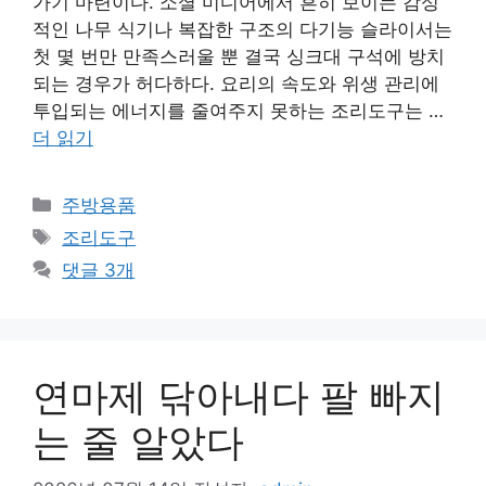
가기 마련이다. 소셜 미디어에서 흔히 보이는 감성
적인 나무 식기나 복잡한 구조의 다기능 슬라이서는
첫 몇 번만 만족스러울 뿐 결국 싱크대 구석에 방치
되는 경우가 허다하다. 요리의 속도와 위생 관리에
투입되는 에너지를 줄여주지 못하는 조리도구는 …
더 읽기
카
주방용품
테
태
조리도구
고
그
댓글 3개
리
연마제 닦아내다 팔 빠지
는 줄 알았다