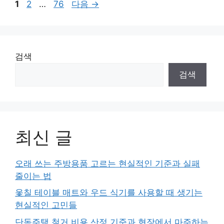
페
페
페
1
2
…
76
다음
→
이
이
이
지
지
지
검색
검색
최신 글
오래 쓰는 주방용품 고르는 현실적인 기준과 실패
줄이는 법
옻칠 테이블 매트와 우드 식기를 사용할 때 생기는
현실적인 고민들
단독주택 철거 비용 산정 기준과 현장에서 마주하는