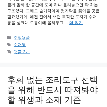
될까 말까 한 공간에 도마 하나 올려놓으면 꽉 차는
구조였다. 그래도 숟가락이며 젓가락을 꽂아둘 곳은
필요했기에, 예전 집에서 쓰던 묵직한 도자기 수저
통을 싱크대 모퉁이에 올려두고 …
더 읽기
카
주방용품
테
태
수저통
고
그
댓글 3개
리
후회 없는 조리도구 선택
을 위해 반드시 따져봐야
할 위생과 소재 기준