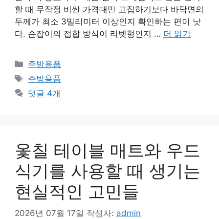
할 때 무작정 비싼 가격대만 고집하기보다 바닥면의
두께가 최소 3밀리미터 이상인지 확인하는 편이 낫
다. 손잡이의 접합 방식이 리벳형인지 …
더 읽기
카
주방용품
테
태
주방용품
고
그
댓글 4개
리
옻칠 테이블 매트와 우드
식기를 사용할 때 생기는
현실적인 고민들
2026년 07월 17일
작성자:
admin