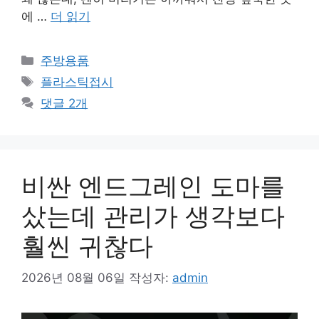
에 …
더 읽기
카
주방용품
테
태
플라스틱접시
고
그
댓글 2개
리
비싼 엔드그레인 도마를
샀는데 관리가 생각보다
훨씬 귀찮다
2026년 08월 06일
작성자:
admin