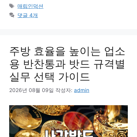
테
태
매립인덕션
고
그
댓글 4개
리
주방 효율을 높이는 업소
용 반찬통과 밧드 규격별
실무 선택 가이드
2026년 08월 09일
작성자:
admin