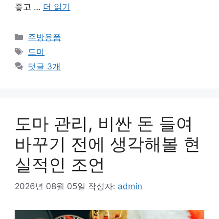
좋고 …
더 읽기
카
주방용품
테
태
도마
고
그
댓글 3개
리
도마 관리, 비싼 돈 들여
바꾸기 전에 생각해볼 현
실적인 조언
2026년 08월 05일
작성자:
admin