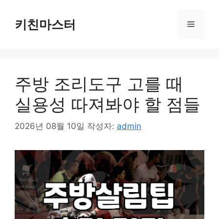
컨
텐
키친마스터
메
츠
로
뉴
건
너
주방 조리도구 고를 때
뛰
기
실용성 따져봐야 할 점들
2026년 08월 10일
작성자:
admin