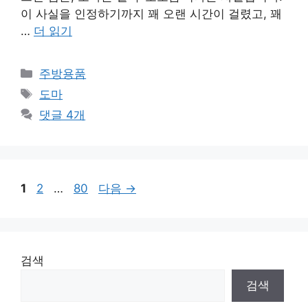
이 사실을 인정하기까지 꽤 오랜 시간이 걸렸고, 꽤
…
더 읽기
카
주방용품
테
태
도마
고
그
댓글 4개
리
페
페
페
1
2
…
80
다음
→
이
이
이
지
지
지
검색
검색