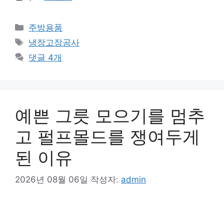
카
주방용품
테
태
냉장고장공사
고
그
댓글 4개
리
예쁜 그릇 모으기를 멈추
고 펄프몰드를 쟁여두게
된 이유
2026년 08월 06일
작성자:
admin