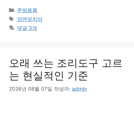
카
주방용품
테
태
양면앞치마
고
그
댓글 3개
리
오래 쓰는 조리도구 고르
는 현실적인 기준
2026년 08월 07일
작성자:
admin