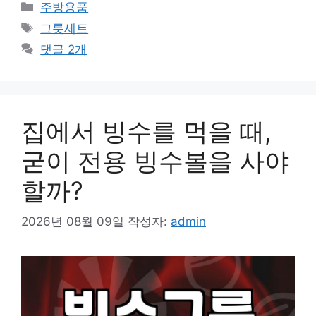
카
주방용품
테
태
그릇세트
고
그
댓글 2개
리
집에서 빙수를 먹을 때,
굳이 전용 빙수볼을 사야
할까?
2026년 08월 09일
작성자:
admin