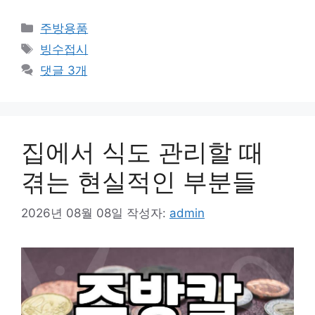
카
주방용품
테
태
빙수접시
고
그
댓글 3개
리
집에서 식도 관리할 때
겪는 현실적인 부분들
2026년 08월 08일
작성자:
admin