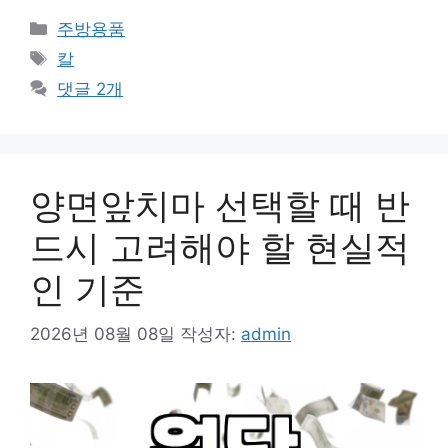
카
주방용품
테
태
칼
고
그
댓글 2개
리
양면앞치마 선택할 때 반
드시 고려해야 할 현실적
인 기준
2026년 08월 08일
작성자:
admin