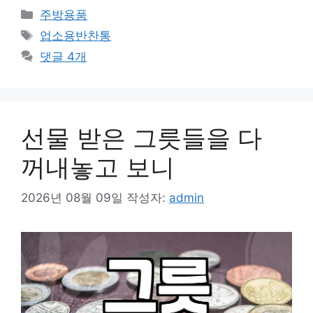
카
주방용품
테
태
업소용반찬통
고
그
댓글 4개
리
선물 받은 그릇들을 다
꺼내놓고 보니
2026년 08월 09일
작성자:
admin