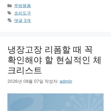
카
주방용품
테
태
조리도구
고
그
댓글 3개
리
냉장고장 리폼할 때 꼭
확인해야 할 현실적인 체
크리스트
2026년 08월 07일
작성자:
admin