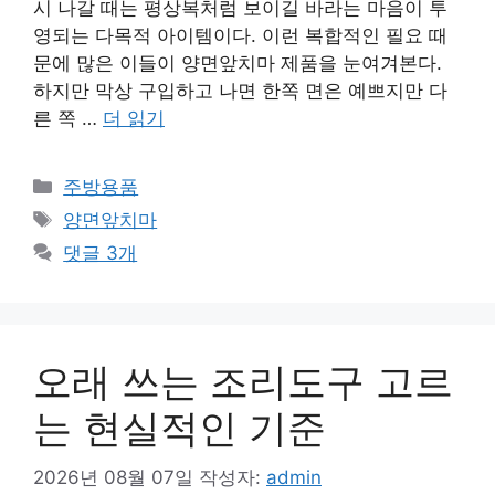
시 나갈 때는 평상복처럼 보이길 바라는 마음이 투
영되는 다목적 아이템이다. 이런 복합적인 필요 때
문에 많은 이들이 양면앞치마 제품을 눈여겨본다.
하지만 막상 구입하고 나면 한쪽 면은 예쁘지만 다
른 쪽 …
더 읽기
카
주방용품
테
태
양면앞치마
고
그
댓글 3개
리
오래 쓰는 조리도구 고르
는 현실적인 기준
2026년 08월 07일
작성자:
admin