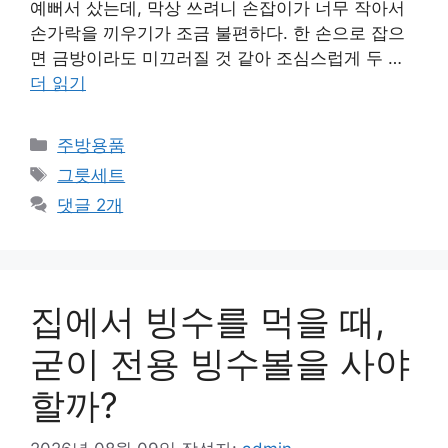
예뻐서 샀는데, 막상 쓰려니 손잡이가 너무 작아서
손가락을 끼우기가 조금 불편하다. 한 손으로 잡으
면 금방이라도 미끄러질 것 같아 조심스럽게 두 …
더 읽기
카
주방용품
테
태
그릇세트
고
그
댓글 2개
리
집에서 빙수를 먹을 때,
굳이 전용 빙수볼을 사야
할까?