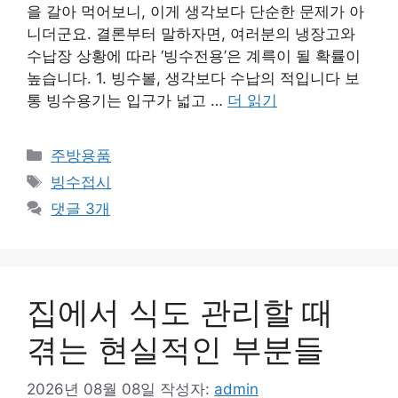
을 갈아 먹어보니, 이게 생각보다 단순한 문제가 아
니더군요. 결론부터 말하자면, 여러분의 냉장고와
수납장 상황에 따라 ‘빙수전용’은 계륵이 될 확률이
높습니다. 1. 빙수볼, 생각보다 수납의 적입니다 보
통 빙수용기는 입구가 넓고 …
더 읽기
카
주방용품
테
태
빙수접시
고
그
댓글 3개
리
집에서 식도 관리할 때
겪는 현실적인 부분들
2026년 08월 08일
작성자:
admin