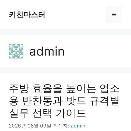
컨
텐
키친마스터
메
츠
로
뉴
건
너
admin
뛰
기
주방 효율을 높이는 업소
용 반찬통과 밧드 규격별
실무 선택 가이드
2026년 08월 09일
작성자:
admin