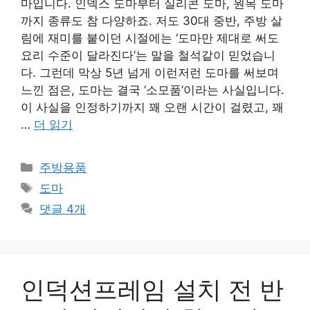
마입니다. 인덱스 도마부터 실리콘 도마, 원목 도마
까지 종류도 참 다양하죠. 저도 30대 중반, 주방 살
림에 재미를 붙이던 시절에는 ‘도마만 제대로 써도
요리 수준이 달라진다’는 말을 철석같이 믿었습니
다. 그런데 막상 5년 넘게 이런저런 도마를 써보며
느낀 점은, 도마는 결국 ‘소모품’이라는 사실입니다.
이 사실을 인정하기까지 꽤 오랜 시간이 걸렸고, 꽤
…
더 읽기
카
주방용품
테
태
도마
고
그
댓글 4개
리
인덕션프레임 설치 전 반