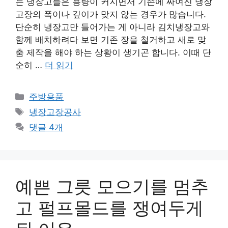
는 냉장고들은 용량이 커지면서 기존에 짜여진 냉장
고장의 폭이나 깊이가 맞지 않는 경우가 많습니다.
단순히 냉장고만 들어가는 게 아니라 김치냉장고와
함께 배치하려다 보면 기존 장을 철거하고 새로 맞
춤 제작을 해야 하는 상황이 생기곤 합니다. 이때 단
순히 …
더 읽기
카
주방용품
테
태
냉장고장공사
고
그
댓글 4개
리
예쁜 그릇 모으기를 멈추
고 펄프몰드를 쟁여두게