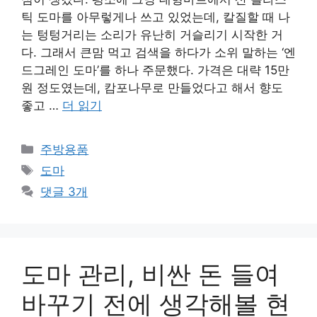
틱 도마를 아무렇게나 쓰고 있었는데, 칼질할 때 나
는 텅텅거리는 소리가 유난히 거슬리기 시작한 거
다. 그래서 큰맘 먹고 검색을 하다가 소위 말하는 ‘엔
드그레인 도마’를 하나 주문했다. 가격은 대략 15만
원 정도였는데, 캄포나무로 만들었다고 해서 향도
좋고 …
더 읽기
카
주방용품
테
태
도마
고
그
댓글 3개
리
도마 관리, 비싼 돈 들여
바꾸기 전에 생각해볼 현