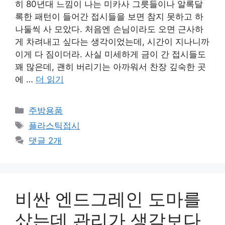
히 80년대 느낌이 나는 미카사 그릇들이나 알록달
록한 패턴이 들어간 접시들을 보면 참지 못하고 하
나둘씩 사 모았다. 처음엔 손님이라도 오면 근사하
게 차려내고 싶다는 생각이었는데, 시간이 지나니까
이게 다 짐이더라. 사실 미세하게 금이 간 접시들도
꽤 많은데, 괜히 버리기는 아까워서 찬장 깊숙한 곳
에 …
더 읽기
카
주방용품
테
태
플라스틱접시
고
그
댓글 2개
리
비싼 엔드그레인 도마를
샀는데 관리가 생각보다