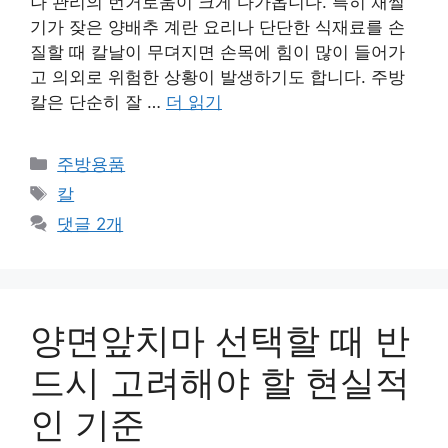
나 관리의 번거로움이 크게 다가옵니다. 특히 채썰
기가 잦은 양배추 계란 요리나 단단한 식재료를 손
질할 때 칼날이 무뎌지면 손목에 힘이 많이 들어가
고 의외로 위험한 상황이 발생하기도 합니다. 주방
칼은 단순히 잘 …
더 읽기
카
주방용품
테
태
칼
고
그
댓글 2개
리
양면앞치마 선택할 때 반
드시 고려해야 할 현실적
인 기준