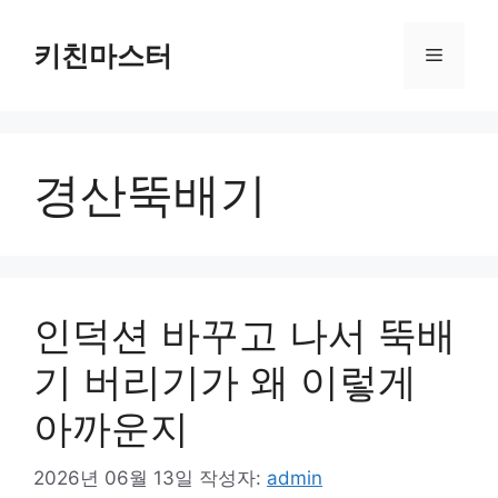
컨
텐
키친마스터
메
츠
로
뉴
건
너
경산뚝배기
뛰
기
인덕션 바꾸고 나서 뚝배
기 버리기가 왜 이렇게
아까운지
2026년 06월 13일
작성자:
admin