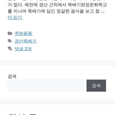
가 없다. 예전에 경산 근처에서 뚝배기된장문화학교
를 지나며 뚝배기에 담긴 정갈한 음식을 보고 참 …
더 읽기
카
주방용품
테
태
경산뚝배기
고
그
댓글 2개
리
검색
검색