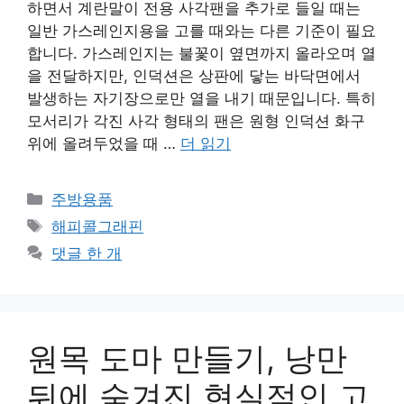
하면서 계란말이 전용 사각팬을 추가로 들일 때는
일반 가스레인지용을 고를 때와는 다른 기준이 필요
합니다. 가스레인지는 불꽃이 옆면까지 올라오며 열
을 전달하지만, 인덕션은 상판에 닿는 바닥면에서
발생하는 자기장으로만 열을 내기 때문입니다. 특히
모서리가 각진 사각 형태의 팬은 원형 인덕션 화구
위에 올려두었을 때 …
더 읽기
카
주방용품
테
태
해피콜그래핀
고
그
댓글 한 개
리
원목 도마 만들기, 낭만
뒤에 숨겨진 현실적인 고