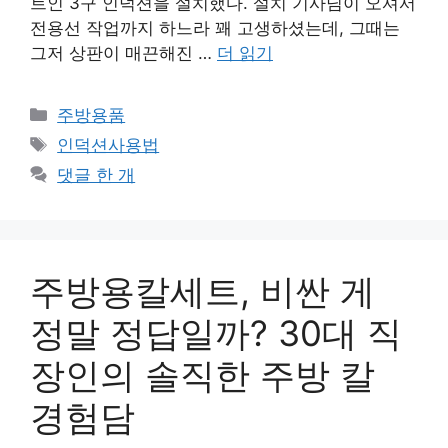
트인 3구 인덕션을 설치했다. 설치 기사님이 오셔서
전용선 작업까지 하느라 꽤 고생하셨는데, 그때는
그저 상판이 매끈해진 …
더 읽기
카
주방용품
테
태
인덕션사용법
고
그
댓글 한 개
리
주방용칼세트, 비싼 게
정말 정답일까? 30대 직
장인의 솔직한 주방 칼
경험담