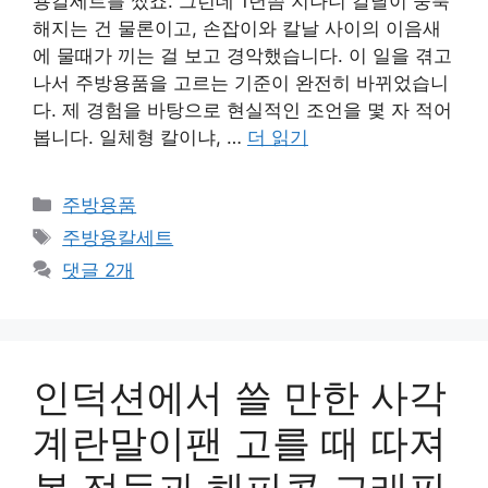
용칼세트를 썼죠. 그런데 1년쯤 지나니 칼날이 뭉툭
해지는 건 물론이고, 손잡이와 칼날 사이의 이음새
에 물때가 끼는 걸 보고 경악했습니다. 이 일을 겪고
나서 주방용품을 고르는 기준이 완전히 바뀌었습니
다. 제 경험을 바탕으로 현실적인 조언을 몇 자 적어
봅니다. 일체형 칼이냐, …
더 읽기
카
주방용품
테
태
주방용칼세트
고
그
댓글 2개
리
인덕션에서 쓸 만한 사각
계란말이팬 고를 때 따져