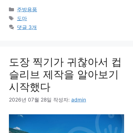
카
주방용품
테
태
도마
고
그
댓글 3개
리
도장 찍기가 귀찮아서 컵
슬리브 제작을 알아보기
시작했다
2026년 07월 28일
작성자:
admin