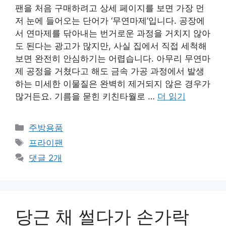
팬을 처음 구매하려고 상세 페이지를 보면 가장 먼
저 눈에 들어오는 단어가 ‘무연마제’입니다. 공장에
서 연마제를 닦아내는 번거로운 과정을 거치지 않아
도 된다는 광고가 많지만, 사실 집에서 직접 세척해
보면 완전히 안심하기는 어렵습니다. 아무리 무연마
제 공정을 거쳤다고 해도 금속 가공 과정에서 발생
하는 미세한 이물질은 완벽히 제거되지 않은 경우가
많거든요. 기름을 묻힌 키친타월로 …
더 읽기
카
주방용품
테
태
프라이팬
고
그
댓글 2개
리
당근 채 썰다가 손가락