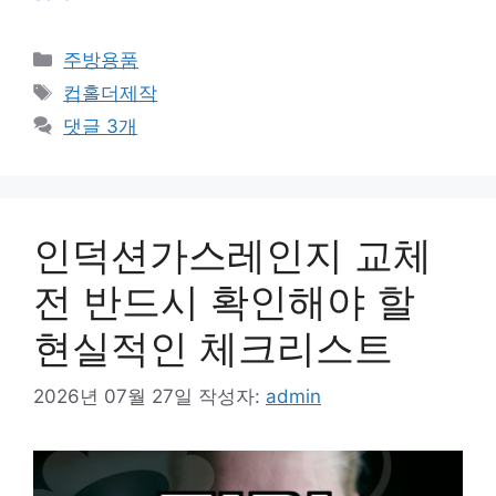
카
주방용품
테
태
컵홀더제작
고
그
댓글 3개
리
인덕션가스레인지 교체
전 반드시 확인해야 할
현실적인 체크리스트
2026년 07월 27일
작성자:
admin