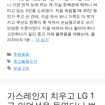
니 가장 먼저 눈에 띄는 게 거실 한복판에 떡하니 버
티고 있는 3인용 쇼파였다. 처음 독립할 때 30만 원
인가 주고 산 건데, 지금 와서 보니 가죽도 다 벗겨
지고 쿠션도 한쪽이 푹 꺼져서 손님용으로도 쓰기
민망한 수준이었다. 이걸 버려야 하나 팔아야 하나
고민하다가 일단 중고 거래 플랫폼을 켜봤는데, 올
리자마자 1분 …
더 읽기
카
주방용품
테
태
중고물품수거
고
그
댓글 2개
리
가스레인지 치우고 LG 1