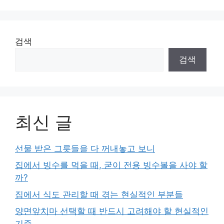
이
이
이
이
이
지
지
지
지
지
검색
검색
최신 글
선물 받은 그릇들을 다 꺼내놓고 보니
집에서 빙수를 먹을 때, 굳이 전용 빙수볼을 사야 할
까?
집에서 식도 관리할 때 겪는 현실적인 부분들
양면앞치마 선택할 때 반드시 고려해야 할 현실적인
기준