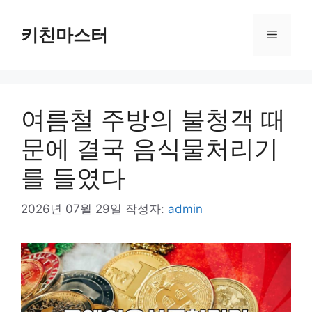
컨
텐
키친마스터
메
츠
로
뉴
건
너
여름철 주방의 불청객 때
뛰
기
문에 결국 음식물처리기
를 들였다
2026년 07월 29일
작성자:
admin