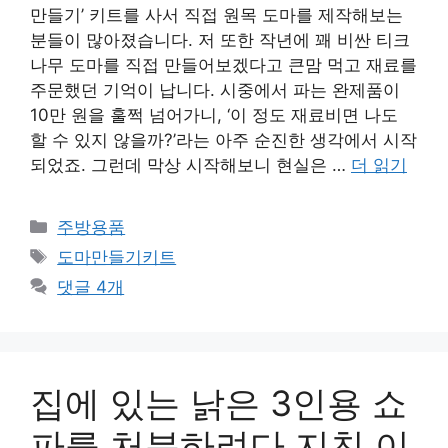
만들기’ 키트를 사서 직접 원목 도마를 제작해보는
분들이 많아졌습니다. 저 또한 작년에 꽤 비싼 티크
나무 도마를 직접 만들어보겠다고 큰맘 먹고 재료를
주문했던 기억이 납니다. 시중에서 파는 완제품이
10만 원을 훌쩍 넘어가니, ‘이 정도 재료비면 나도
할 수 있지 않을까?’라는 아주 순진한 생각에서 시작
되었죠. 그런데 막상 시작해보니 현실은 …
더 읽기
카
주방용품
테
태
도마만들기키트
고
그
댓글 4개
리
집에 있는 낡은 3인용 쇼
파를 처분하려다 지친 이