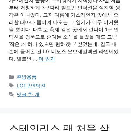
가스레인지 불꽃이 무서워지기 시작했다 사실 처음
부터 거창하게 3구짜리 빌트인 인덕션을 설치할 생
각은 아니었다. 그저 여름에 가스레인지 앞에서 요
리할 때마다 뿜어져 나오는 그 열기가 너무 버거웠
을 뿐이다. 대학로 축제 같은 곳에서 린나이 1구 인
덕션을 경품으로 준다는 소식을 들었을 때도 그냥
‘작은 거 하나 있으면 편하겠다’ 싶었는데, 결국 내
손에 들어온 건 LG 디오스 오브제컬렉션 라인이었
다. 빌트인 …
더 읽기
카
주방용품
테
태
LG1구인덕션
고
그
댓글 한 개
리
스테인리스 팬 처음 살