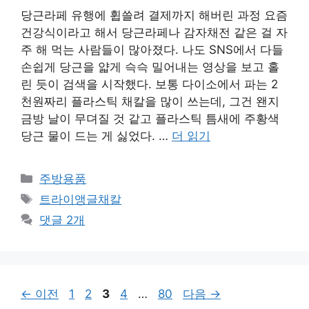
당근라페 유행에 휩쓸려 결제까지 해버린 과정 요즘
건강식이라고 해서 당근라페나 감자채전 같은 걸 자
주 해 먹는 사람들이 많아졌다. 나도 SNS에서 다들
손쉽게 당근을 얇게 슥슥 밀어내는 영상을 보고 홀
린 듯이 검색을 시작했다. 보통 다이소에서 파는 2
천원짜리 플라스틱 채칼을 많이 쓰는데, 그건 왠지
금방 날이 무뎌질 것 같고 플라스틱 틈새에 주황색
당근 물이 드는 게 싫었다. …
더 읽기
카
주방용품
테
태
트라이앵글채칼
고
그
댓글 2개
리
페
페
페
페
페
←
이전
1
2
3
4
…
80
다음
→