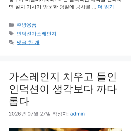
면 설치 기사가 방문한 당일에 공사를 …
더 읽기
카
주방용품
테
태
인덕션가스레인지
고
그
댓글 한 개
리
가스레인지 치우고 들인
인덕션이 생각보다 까다
롭다
2026년 07월 27일
작성자:
admin