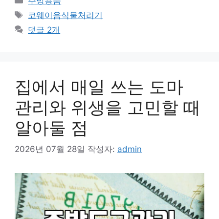
주방용품
테
태
코웨이음식물처리기
고
그
댓글 2개
리
집에서 매일 쓰는 도마
관리와 위생을 고민할 때
알아둘 점
2026년 07월 28일
작성자:
admin