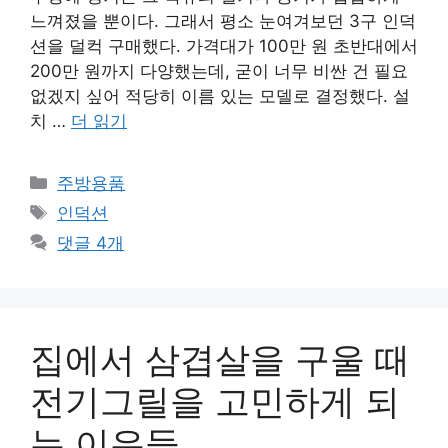
느껴졌을 뿐이다. 그래서 평소 눈여겨보던 3구 인덕
션을 덜컥 구매했다. 가격대가 100만 원 초반대에서
200만 원까지 다양했는데, 굳이 너무 비싼 건 필요
없겠지 싶어 적당히 이름 있는 모델로 결정했다. 설
치 …
더 읽기
카
주방용품
테
태
인덕션
고
그
댓글 4개
리
집에서 삼겹살을 구울 때
전기그릴을 고민하게 되
는 이유들