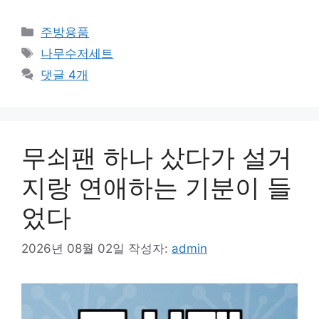
카
주방용품
테
태
나무수저세트
고
그
댓글 4개
리
무쇠팬 하나 샀다가 설거
지랑 연애하는 기분이 들
었다
2026년 08월 02일
작성자:
admin