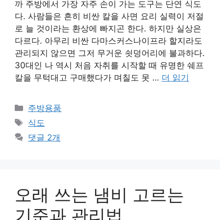
까 주방에서 가장 자주 손이 가는 도구는 단연 식도
다. 사람들은 흔히 비싼 칼을 사면 요리 실력이 저절
로 늘 것이라는 환상에 빠지곤 한다. 하지만 실상은
다르다. 아무리 비싼 다마스커스나이프라 할지라도
관리되지 않으면 그저 무거운 쇳덩어리에 불과하다.
30대인 나 역시 처음 자취를 시작할 때 유명한 쉐프
칼을 무턱대고 구매했다가 며칠도 못 …
더 읽기
카
주방용품
테
태
식도
고
그
댓글 2개
리
오래 쓰는 냄비 고르는
기준과 관리법