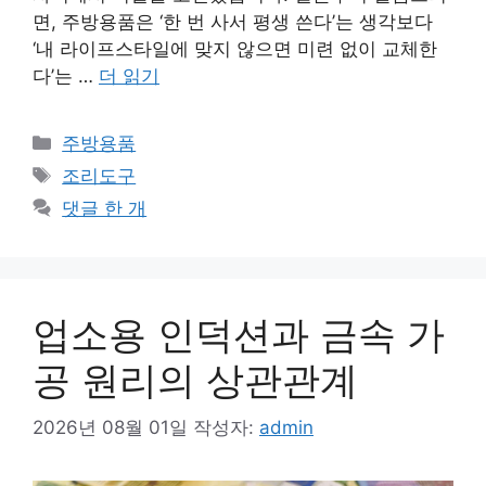
면, 주방용품은 ‘한 번 사서 평생 쓴다’는 생각보다
‘내 라이프스타일에 맞지 않으면 미련 없이 교체한
다’는 …
더 읽기
카
주방용품
테
태
조리도구
고
그
댓글 한 개
리
업소용 인덕션과 금속 가
공 원리의 상관관계
2026년 08월 01일
작성자:
admin