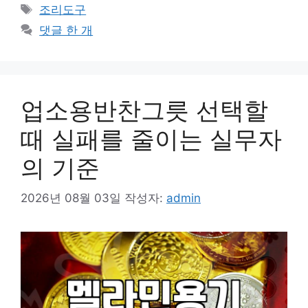
테
태
조리도구
고
그
댓글 한 개
리
업소용반찬그릇 선택할
때 실패를 줄이는 실무자
의 기준
2026년 08월 03일
작성자:
admin