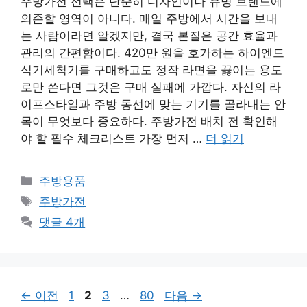
주방가전 선택은 단순히 디자인이나 유명 브랜드에
의존할 영역이 아니다. 매일 주방에서 시간을 보내
는 사람이라면 알겠지만, 결국 본질은 공간 효율과
관리의 간편함이다. 420만 원을 호가하는 하이엔드
식기세척기를 구매하고도 정작 라면을 끓이는 용도
로만 쓴다면 그것은 구매 실패에 가깝다. 자신의 라
이프스타일과 주방 동선에 맞는 기기를 골라내는 안
목이 무엇보다 중요하다. 주방가전 배치 전 확인해
야 할 필수 체크리스트 가장 먼저 …
더 읽기
카
주방용품
테
태
주방가전
고
그
댓글 4개
리
페
페
페
페
←
이전
1
2
3
…
80
다음
→