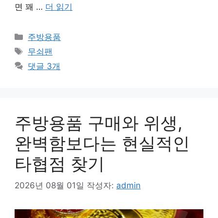
면 꽤 …
더 읽기
카
주방용품
테
태
무쇠팬
고
그
댓글 3개
리
주방용품 구매와 위생,
완벽함보다는 현실적인
타협점 찾기
2026년 08월 01일
작성자:
admin