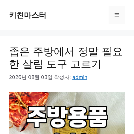
컨
텐
키친마스터
메
츠
로
뉴
건
너
좁은 주방에서 정말 필요
뛰
기
한 살림 도구 고르기
2026년 08월 03일
작성자:
admin