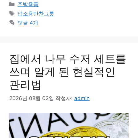
카
주방용품
테
태
업소용반찬그릇
고
그
댓글 4개
리
집에서 나무 수저 세트를
쓰며 알게 된 현실적인
관리법
2026년 08월 02일
작성자:
admin