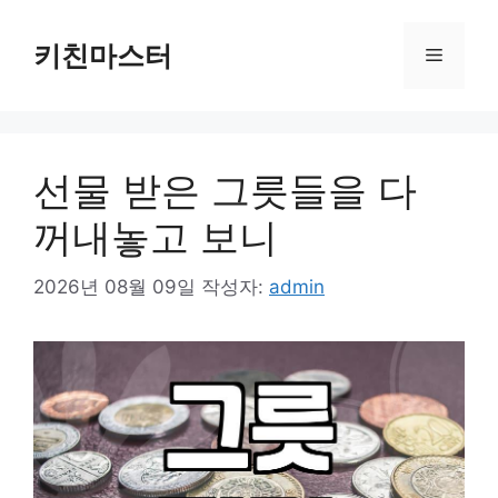
컨
텐
키친마스터
메
츠
로
뉴
건
너
선물 받은 그릇들을 다
뛰
기
꺼내놓고 보니
2026년 08월 09일
작성자:
admin