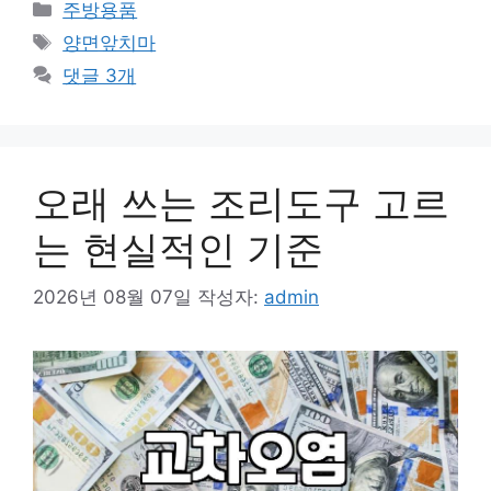
카
주방용품
테
태
양면앞치마
고
그
댓글 3개
리
오래 쓰는 조리도구 고르
는 현실적인 기준
2026년 08월 07일
작성자:
admin