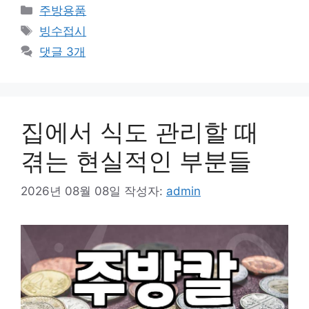
카
주방용품
테
태
빙수접시
고
그
댓글 3개
리
집에서 식도 관리할 때
겪는 현실적인 부분들
2026년 08월 08일
작성자:
admin