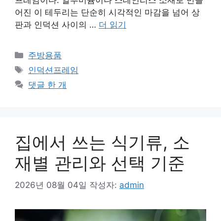
프레임이다. 알루미늄이나 스테인리스 소재로 만들
어진 이 테두리는 단순히 시각적인 마감을 넘어 상
판과 인덕션 사이의 …
더 읽기
카
주방용품
테
태
인덕션프레임
고
그
댓글 한 개
리
집에서 쓰는 식기류, 소
재별 관리와 선택 기준
2026년 08월 04일
작성자:
admin