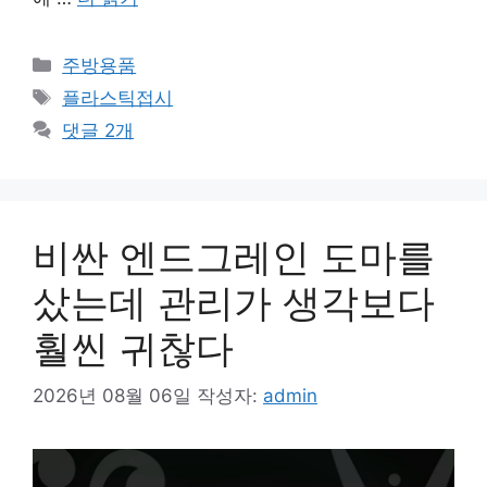
카
주방용품
테
태
플라스틱접시
고
그
댓글 2개
리
비싼 엔드그레인 도마를
샀는데 관리가 생각보다
훨씬 귀찮다
2026년 08월 06일
작성자:
admin