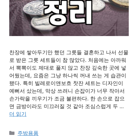
찬장에 쌓아두기만 했던 그릇들 결혼하고 나서 선물
로 받은 그릇 세트들이 참 많았다. 처음에는 아까워
서 뽁뽁이도 제대로 풀지 않고 찬장 깊숙한 곳에 넣
어뒀는데, 요즘은 그냥 하나씩 꺼내 쓰는 게 습관이
됐다. 특히 빌레로이앤보흐 찻잔 세트는 디자인이
예뻐서 샀는데, 막상 쓰려니 손잡이가 너무 작아서
손가락을 끼우기가 조금 불편하다. 한 손으로 잡으
면 금방이라도 미끄러질 것 같아 조심스럽게 두 …
더 읽기
카
주방용품