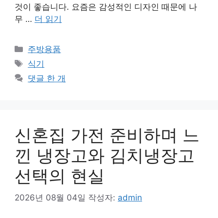
것이 좋습니다. 요즘은 감성적인 디자인 때문에 나
무 …
더 읽기
카
주방용품
테
태
식기
고
그
댓글 한 개
리
신혼집 가전 준비하며 느
낀 냉장고와 김치냉장고
선택의 현실
2026년 08월 04일
작성자:
admin