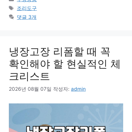
테
태
조리도구
고
그
댓글 3개
리
냉장고장 리폼할 때 꼭
확인해야 할 현실적인 체
크리스트
2026년 08월 07일
작성자:
admin