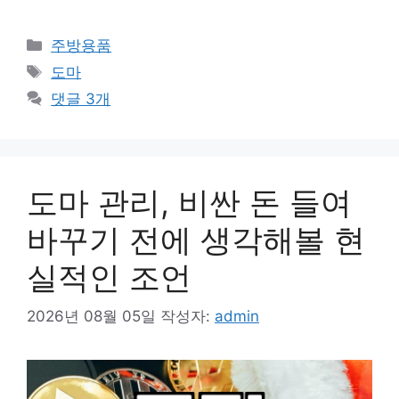
카
주방용품
테
태
도마
고
그
댓글 3개
리
도마 관리, 비싼 돈 들여
바꾸기 전에 생각해볼 현
실적인 조언
2026년 08월 05일
작성자:
admin