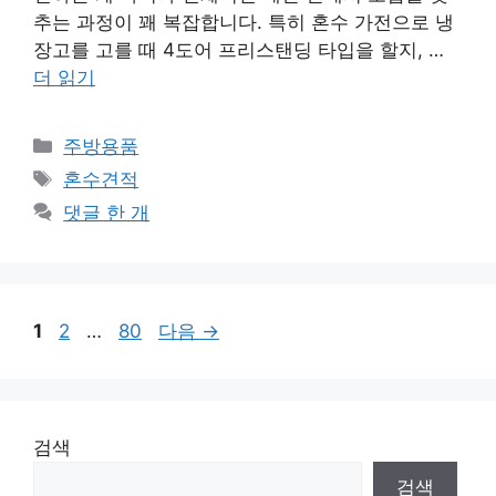
추는 과정이 꽤 복잡합니다. 특히 혼수 가전으로 냉
장고를 고를 때 4도어 프리스탠딩 타입을 할지, …
더 읽기
카
주방용품
테
태
혼수견적
고
그
댓글 한 개
리
페
페
페
1
2
…
80
다음
→
이
이
이
지
지
지
검색
검색