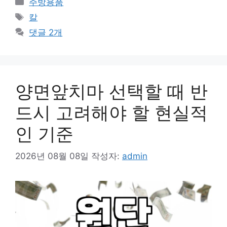
주방용품
테
태
칼
고
그
댓글 2개
리
양면앞치마 선택할 때 반
드시 고려해야 할 현실적
인 기준
2026년 08월 08일
작성자:
admin