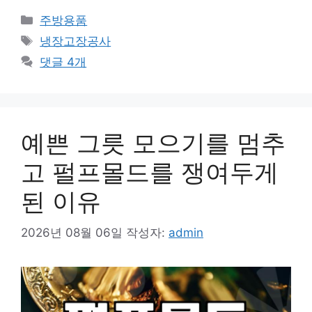
카
주방용품
테
태
냉장고장공사
고
그
댓글 4개
리
예쁜 그릇 모으기를 멈추
고 펄프몰드를 쟁여두게
된 이유
2026년 08월 06일
작성자:
admin