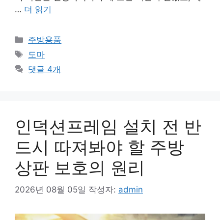
…
더 읽기
카
주방용품
테
태
도마
고
그
댓글 4개
리
인덕션프레임 설치 전 반
드시 따져봐야 할 주방
상판 보호의 원리
2026년 08월 05일
작성자:
admin