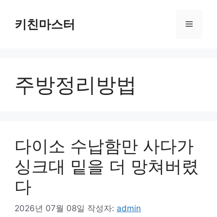
컨
텐
키친마스터
메
츠
로
뉴
건
너
주방정리방법
뛰
기
다이소 수납함만 사다가
싱크대 밑을 더 망쳐버렸
다
2026년 07월 08일
작성자:
admin