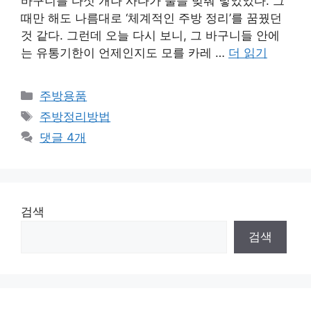
바구니를 다섯 개나 사다가 줄을 맞춰 넣었었다. 그
때만 해도 나름대로 ‘체계적인 주방 정리’를 꿈꿨던
것 같다. 그런데 오늘 다시 보니, 그 바구니들 안에
는 유통기한이 언제인지도 모를 카레 …
더 읽기
카
주방용품
테
태
주방정리방법
고
그
댓글 4개
리
검색
검색