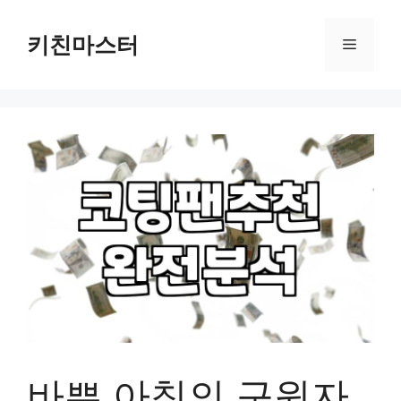
컨
텐
키친마스터
메
츠
로
뉴
건
너
뛰
기
바쁜 아침의 구원자