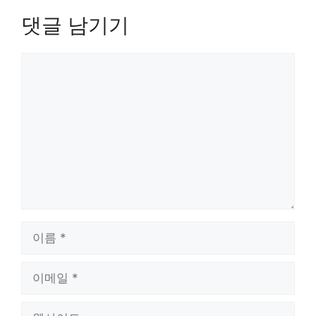
댓글 남기기
댓
글
이
름
이
메
일
웹