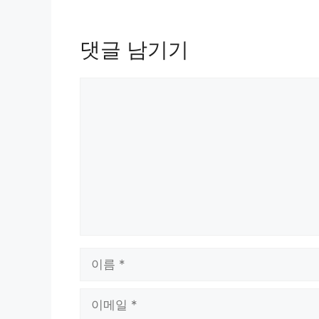
댓글 남기기
댓
글
이
름
이
메