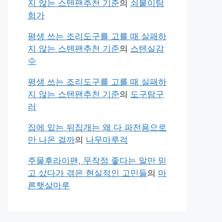
지 않는 스텐팬추천 기준
의
쇠붙이탐
험가
평생 쓰는 조리도구를 고를 때 실패하
지 않는 스텐팬추천 기준
의
스텐실감
수
평생 쓰는 조리도구를 고를 때 실패하
지 않는 스텐팬추천 기준
의
도구탐구
러
집에 있는 뒤집개는 왜 다 파전용으로
만 나온 걸까
의
나무마루걱
주물후라이팬, 무작정 좋다는 말만 믿
고 샀다가 겪은 현실적인 고민들
의
마
른햇살마루