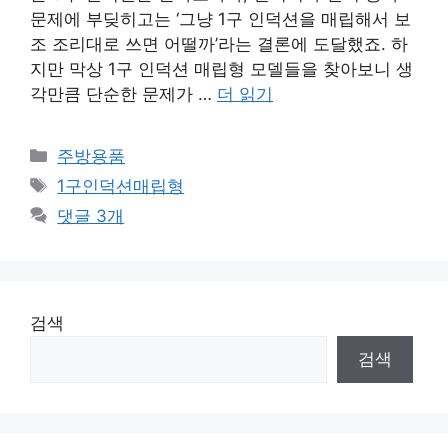
문제에 부딪히고는 ‘그냥 1구 인덕션을 매립해서 보
조 조리대로 쓰면 어떨까’라는 결론에 도달했죠. 하
지만 막상 1구 인덕션 매립형 모델들을 찾아보니 생
각만큼 단순한 문제가 …
더 읽기
카
주방용품
테
태
1구인덕션매립형
고
그
댓글 3개
리
검색
검색