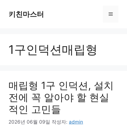
컨
텐
키친마스터
메
츠
로
뉴
건
너
1구인덕션매립형
뛰
기
매립형 1구 인덕션, 설치
전에 꼭 알아야 할 현실
적인 고민들
2026년 06월 09일
작성자:
admin