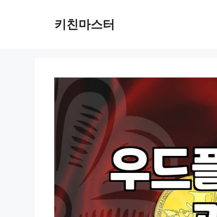
컨
텐
키친마스터
츠
로
건
너
뛰
기