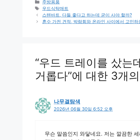
카
주방용품
테
태
우드식탁매트
고
그
스텐바트, 다들 좋다고 하는데 굳이 사야 할까?
리
혼수 가전 견적, 박람회와 온라인 사이에서 고민하
“우드 트레이를 샀는데
거롭다”에 대한 3개의
나무결탐색
2026년 06월 30일 6:52 오후
무슨 말씀인지 와닿네요. 저는 깔끔한 세