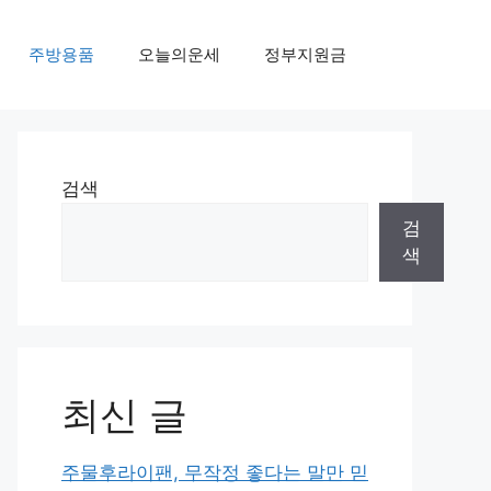
주방용품
오늘의운세
정부지원금
검색
검
색
최신 글
주물후라이팬, 무작정 좋다는 말만 믿