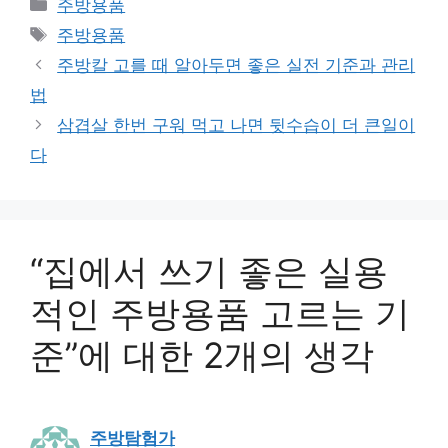
카
주방용품
테
태
주방용품
고
그
주방칼 고를 때 알아두면 좋은 실전 기준과 관리
리
법
삼겹살 한번 구워 먹고 나면 뒷수습이 더 큰일이
다
“집에서 쓰기 좋은 실용
적인 주방용품 고르는 기
준”에 대한 2개의 생각
주방탐험가