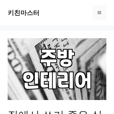
컨
텐
키친마스터
메
츠
로
뉴
건
너
뛰
기