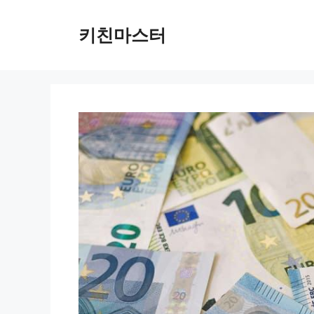
컨
텐
키친마스터
츠
로
건
너
뛰
기