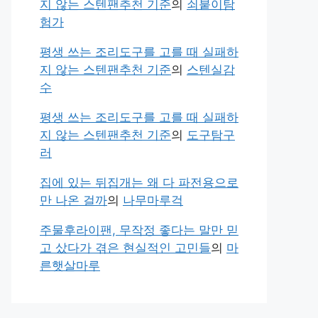
지 않는 스텐팬추천 기준
의
쇠붙이탐
험가
평생 쓰는 조리도구를 고를 때 실패하
지 않는 스텐팬추천 기준
의
스텐실감
수
평생 쓰는 조리도구를 고를 때 실패하
지 않는 스텐팬추천 기준
의
도구탐구
러
집에 있는 뒤집개는 왜 다 파전용으로
만 나온 걸까
의
나무마루걱
주물후라이팬, 무작정 좋다는 말만 믿
고 샀다가 겪은 현실적인 고민들
의
마
른햇살마루