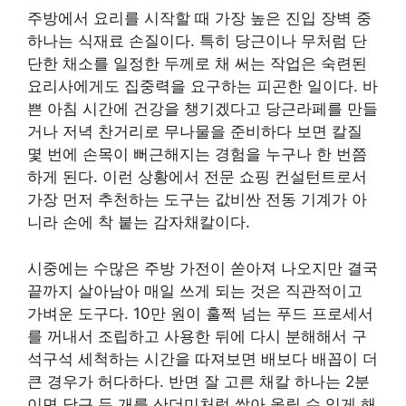
주방에서 요리를 시작할 때 가장 높은 진입 장벽 중
하나는 식재료 손질이다. 특히 당근이나 무처럼 단
단한 채소를 일정한 두께로 채 써는 작업은 숙련된
요리사에게도 집중력을 요구하는 피곤한 일이다. 바
쁜 아침 시간에 건강을 챙기겠다고 당근라페를 만들
거나 저녁 찬거리로 무나물을 준비하다 보면 칼질
몇 번에 손목이 뻐근해지는 경험을 누구나 한 번쯤
하게 된다. 이런 상황에서 전문 쇼핑 컨설턴트로서
가장 먼저 추천하는 도구는 값비싼 전동 기계가 아
니라 손에 착 붙는 감자채칼이다.
시중에는 수많은 주방 가전이 쏟아져 나오지만 결국
끝까지 살아남아 매일 쓰게 되는 것은 직관적이고
가벼운 도구다. 10만 원이 훌쩍 넘는 푸드 프로세서
를 꺼내서 조립하고 사용한 뒤에 다시 분해해서 구
석구석 세척하는 시간을 따져보면 배보다 배꼽이 더
큰 경우가 허다하다. 반면 잘 고른 채칼 하나는 2분
이면 당근 두 개를 산더미처럼 쌓아 올릴 수 있게 해