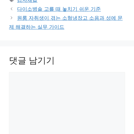
고
그
다이소병솔 고를 때 놓치기 쉬운 기준
리
원룸 자취생이 겪는 소형냉장고 소음과 성에 문
제 해결하는 실무 가이드
댓글 남기기
댓
글