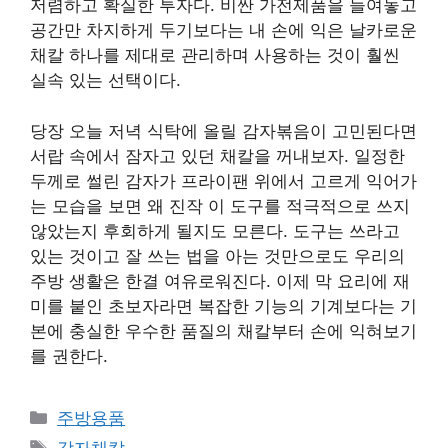
저렴하고 확실한 투자다. 비싼 가전제품을 들여놓고
공간만 차지하게 두기보다는 내 손에 익은 날카로운
채칼 하나를 제대로 관리하며 사용하는 것이 훨씬
실속 있는 선택이다.
당장 오늘 저녁 식탁에 올릴 감자볶음이 고민된다면
서랍 속에서 잠자고 있던 채칼을 꺼내보자. 일정한
두께로 썰린 감자가 프라이팬 위에서 고르게 익어가
는 모습을 보면 왜 진작 이 도구를 적극적으로 쓰지
않았는지 후회하게 될지도 모른다. 도구는 쓰라고
있는 것이고 잘 쓰는 법을 아는 것만으로도 우리의
주방 생활은 한결 여유로워진다. 이제 막 요리에 재
미를 붙인 초보자라면 복잡한 기능의 기계보다는 기
본에 충실한 우수한 품질의 채칼부터 손에 익혀보기
를 권한다.
카
주방용품
테
태
감자채칼