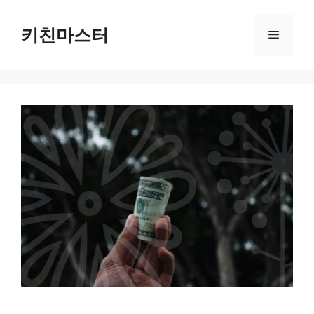
컨
텐
키친마스터
메
츠
로
뉴
건
너
뛰
기