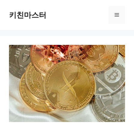
컨
텐
키친마스터
메
츠
로
뉴
건
너
뛰
기