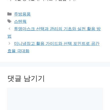
카
주방용품
테
태
스텐웍
고
그
투명마스크 선택과 관리의 기초와 실전 활용 방
리
법
미니냉장고 활용 가이드와 선택 포인트로 공간
효율 극대화
댓글 남기기
댓
글