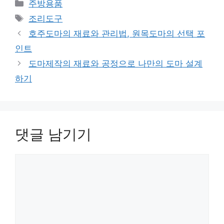
카
주방용품
테
태
조리도구
고
그
호주도마의 재료와 관리법, 원목도마의 선택 포
리
인트
도마제작의 재료와 공정으로 나만의 도마 설계
하기
댓글 남기기
댓
글