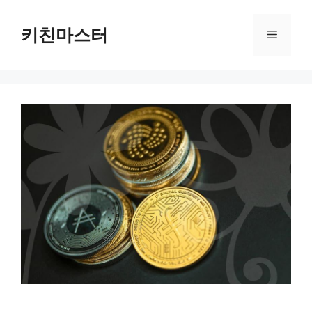
컨
텐
키친마스터
메
츠
로
뉴
건
너
뛰
기