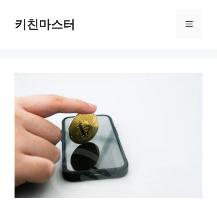
컨
텐
키친마스터
메
츠
로
뉴
건
너
뛰
기