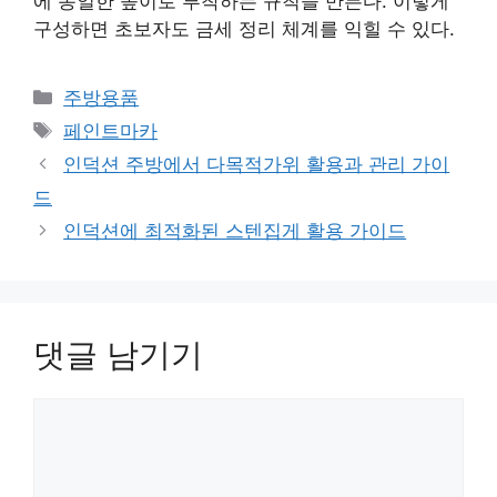
에 동일한 높이로 부착하는 규칙을 만든다. 이렇게
구성하면 초보자도 금세 정리 체계를 익힐 수 있다.
카
주방용품
테
태
페인트마카
고
그
인덕션 주방에서 다목적가위 활용과 관리 가이
리
드
인덕션에 최적화된 스텐집게 활용 가이드
댓글 남기기
댓
글