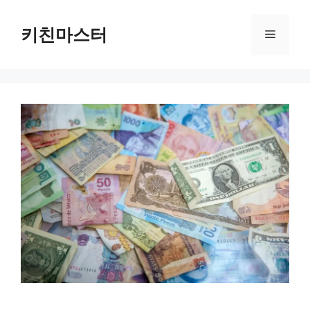
컨
텐
키친마스터
메
츠
로
뉴
건
너
뛰
기