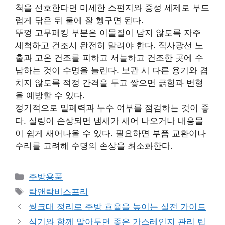
척을 선호한다면 미세한 스펀지와 중성 세제로 부드
럽게 닦은 뒤 물에 잘 헹구면 된다.
뚜껑 고무패킹 부분은 이물질이 남지 않도록 자주
세척하고 건조시 완전히 말려야 한다. 직사광선 노
출과 고온 건조를 피하고 서늘하고 건조한 곳에 수
납하는 것이 수명을 늘린다. 보관 시 다른 용기와 겹
치지 않도록 적정 간격을 두고 쌓으면 긁힘과 변형
을 예방할 수 있다.
정기적으로 밀폐력과 누수 여부를 점검하는 것이 좋
다. 실링이 손상되면 냄새가 새어 나오거나 내용물
이 쉽게 새어나올 수 있다. 필요하면 부품 교환이나
수리를 고려해 수명의 손상을 최소화한다.
카
주방용품
테
태
락앤락비스프리
고
그
씽크대 정리로 주방 효율을 높이는 실전 가이드
리
식기와 함께 알아두면 좋은 가스레인지 관리 팁