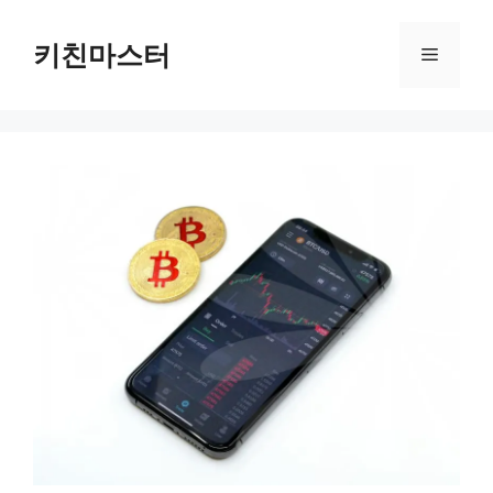
컨
텐
키친마스터
메
츠
로
뉴
건
너
뛰
기