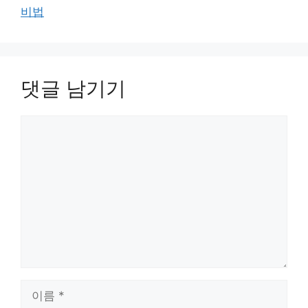
비법
댓글 남기기
댓
글
이
름