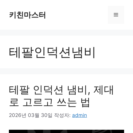
컨
텐
키친마스터
메
츠
로
뉴
건
너
테팔인덕션냄비
뛰
기
테팔 인덕션 냄비, 제대
로 고르고 쓰는 법
2026년 03월 30일
작성자:
admin