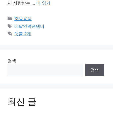
서 사랑받는 …
더 읽기
카
주방용품
테
태
테팔인덕션냄비
고
그
댓글 2개
리
검색
검색
최신 글