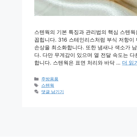
스텐웍의 기본 특징과 관리법의 핵심 스텐웍
꼽힙니다. 316 스테인리스처럼 부식 저항이
손상을 최소화합니다. 또한 냄새나 색소가 
다. 다만 무게감이 있으며 열 전달 속도는 
합니다. 스텐웍은 표면 처리와 바닥 …
더 읽
카
주방용품
테
태
스텐웍
고
그
댓글 남기기
리