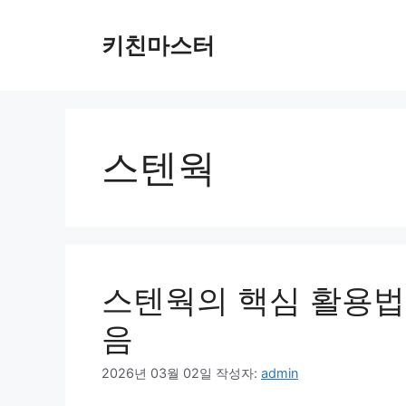
컨
텐
키친마스터
츠
로
건
너
뛰
스텐웍
기
스텐웍의 핵심 활용법
음
2026년 03월 02일
작성자:
admin