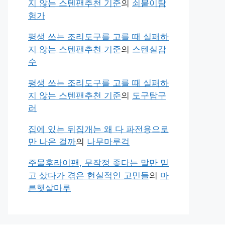
지 않는 스텐팬추천 기준
의
쇠붙이탐
험가
평생 쓰는 조리도구를 고를 때 실패하
지 않는 스텐팬추천 기준
의
스텐실감
수
평생 쓰는 조리도구를 고를 때 실패하
지 않는 스텐팬추천 기준
의
도구탐구
러
집에 있는 뒤집개는 왜 다 파전용으로
만 나온 걸까
의
나무마루걱
주물후라이팬, 무작정 좋다는 말만 믿
고 샀다가 겪은 현실적인 고민들
의
마
른햇살마루