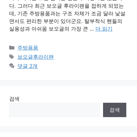
다. 그러다 최근 보오글 후라이팬을 접하게 되었는
데, 기존 주방용품과는 구조 자체가 조금 달라 낯설
면서도 편리한 부분이 있더군요. 탈부착식 핸들의
실용성과 아쉬움 보오글의 가장 큰 …
더 읽기
카
주방용품
테
태
보오글후라이팬
고
그
댓글 2개
리
검색
검색