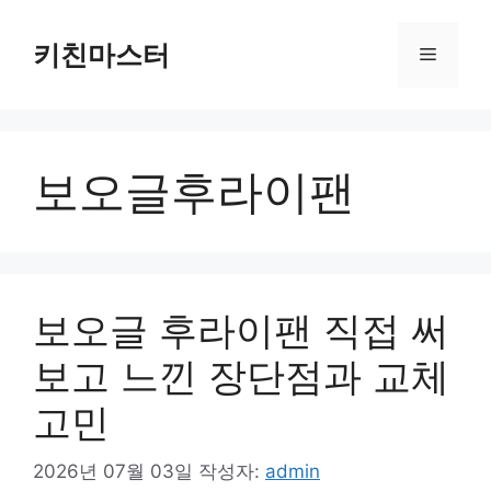
컨
텐
키친마스터
메
츠
로
뉴
건
너
보오글후라이팬
뛰
기
보오글 후라이팬 직접 써
보고 느낀 장단점과 교체
고민
2026년 07월 03일
작성자:
admin