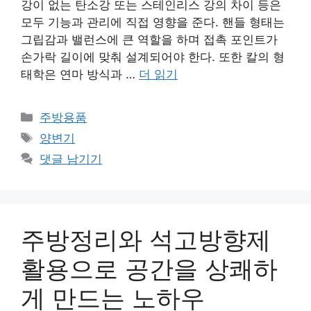
강이 없는 탄소강 또는 스테인리스 강의 차이 등은
모두 기능과 관리에 직접 영향을 준다. 핸들 형태는
그립감과 밸런스에 큰 역할을 하며 접촉 포인트가
손가락 길이에 맞춰 설계되어야 한다. 또한 칼의 형
태학은 연마 방식과 …
더 읽기
카
주방용품
테
태
양변기
고
그
댓글 남기기
리
주방정리와 석고방향제
활용으로 공간을 상쾌하
게 만드는 노하우