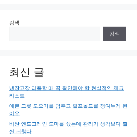
지
지
지
지
지
검색
검색
최신 글
냉장고장 리폼할 때 꼭 확인해야 할 현실적인 체크
리스트
예쁜 그릇 모으기를 멈추고 펄프몰드를 쟁여두게 된
이유
비싼 엔드그레인 도마를 샀는데 관리가 생각보다 훨
씬 귀찮다