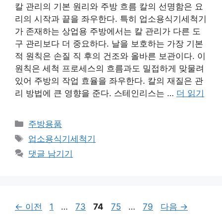
칼 관리의 기본 원리와 주방 흐름 칼의 선명함은 요
리의 시작과 끝을 좌우한다. 특히 업소용식기세척기
가 존재하는 상업용 주방에서는 칼 관리가 다른 도
구 관리보다 더 중요하다. 날을 보호하는 가장 기본
적 원칙은 손질 직 후의 건조와 올바른 보관이다. 이
원칙은 세척 프로세스의 흐름과도 밀접하게 맞물려
있어 주방의 작업 효율을 좌우한다. 칼의 재질은 관
리 방법에 큰 영향을 준다. 스테인리스는 …
더 읽기
카
주방용품
테
태
업소용식기세척기
고
그
댓글 남기기
리
페
페
페
페
페
←
이전
1
…
73
74
75
…
79
다음
→
이
이
이
이
이