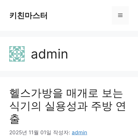
컨
텐
키친마스터
메
츠
로
뉴
건
너
admin
뛰
기
헬스가방을 매개로 보는
식기의 실용성과 주방 연
출
2025년 11월 01일
작성자:
admin