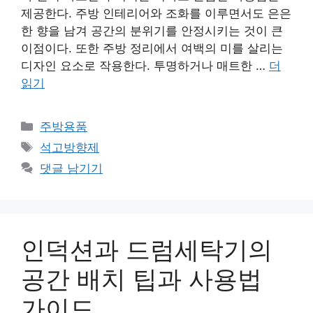
제공한다. 주방 인테리어와 조화를 이루면서도 은은
한 향을 남겨 공간의 분위기를 안정시키는 것이 큰
이점이다. 또한 주방 정리에서 여백의 미를 살리는
디자인 요소로 작용한다. 투명하거나 매트한 …
더
읽기
카
주방용품
테
태
석고방향제
고
그
댓글 남기기
리
인덕션과 드럼세탁기의
공간 배치 팁과 사용법
가이드