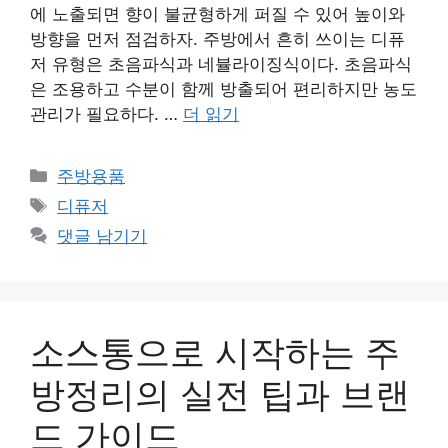
에 노출되면 향이 불균형하게 퍼질 수 있어 높이와
방향을 먼저 점검하자. 주방에서 흔히 쓰이는 디퓨
저 유형은 초음파식과 네뷸라이징식이다. 초음파식
은 조용하고 수분이 함께 방출되어 편리하지만 농도
관리가 필요하다. …
더 읽기
카
주방용품
테
태
디퓨저
고
그
댓글 남기기
리
소스통으로 시작하는 주
방정리의 실전 팁과 브랜
드 가이드