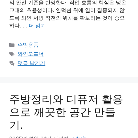
의 안전 기준을 반영한다. 작업 흐름의 핵심은 냉온
교대의 효율성이다. 인덕션 위에 열이 집중되지 않
도록 와인 서빙 직전의 위치를 확보하는 것이 중요
하다. …
더 읽기
카
주방용품
테
태
와인오프너
고
그
댓글 남기기
리
주방정리와 디퓨저 활용
으로 깨끗한 공간 만들
기.