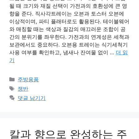
될 때 크기와 재질 선택이 가전과의 호환성에 큰 영
향을 준다. 직사각트레이는 오븐과 토스터 오븐에
이상적이며, 파티 플래터로도 활용된다. 테이블웨어
와 매칭할 때는 색상과 질감의 매끄러운 조합이 공
간의 분위기를 좌우한다. 가전과의 연계성은 세척과
보관에서도 중요하다. 오븐용 트레이는 식기세척기
사용 여부를 확인하고, 냄새나 잔여물 없이 …
더 읽
기
카
주방용품
테
태
쟁반
고
그
댓글 남기기
리
칼과 향으로 완성하는 주