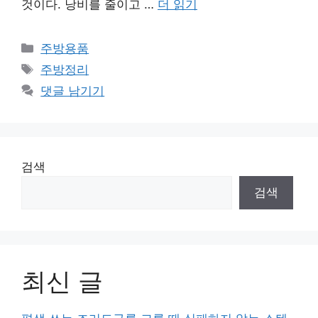
것이다. 낭비를 줄이고 …
더 읽기
카
주방용품
테
태
주방정리
고
그
댓글 남기기
리
검색
검색
최신 글