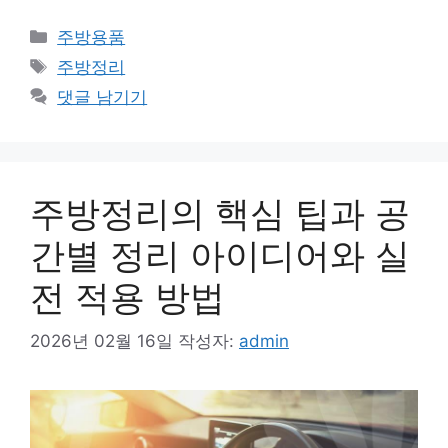
카
주방용품
테
태
주방정리
고
그
댓글 남기기
리
주방정리의 핵심 팁과 공
간별 정리 아이디어와 실
전 적용 방법
2026년 02월 16일
작성자:
admin