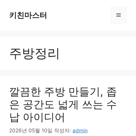
컨
텐
키친마스터
메
츠
로
뉴
건
너
주방정리
뛰
기
깔끔한 주방 만들기, 좁
은 공간도 넓게 쓰는 수
납 아이디어
2026년 05월 10일
작성자:
admin