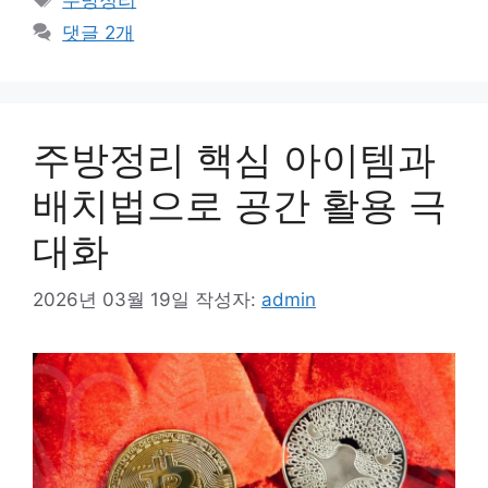
주방정리
고
그
댓글 2개
리
주방정리 핵심 아이템과
배치법으로 공간 활용 극
대화
2026년 03월 19일
작성자:
admin