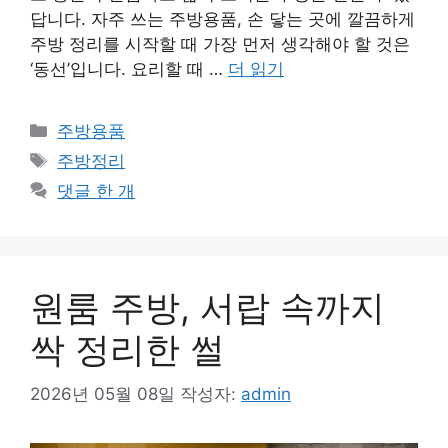
답니다. 자주 쓰는 주방용품, 손 닿는 곳에 깔끔하게
주방 정리를 시작할 때 가장 먼저 생각해야 할 것은
‘동선’입니다. 요리할 때 …
더 읽기
카
주방용품
테
태
주방정리
고
그
댓글 한 개
리
원룸 주방, 서랍 속까지
싹 정리한 썰
2026년 05월 08일
작성자:
admin