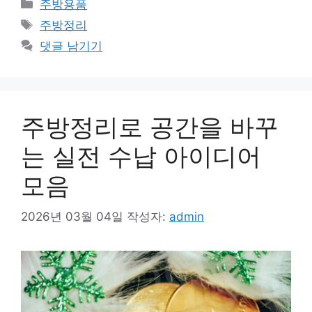
카
주방용품
테
태
주방정리
고
그
댓글 남기기
리
주방정리로 공간을 바꾸
는 실전 수납 아이디어
모음
2026년 03월 04일
작성자:
admin