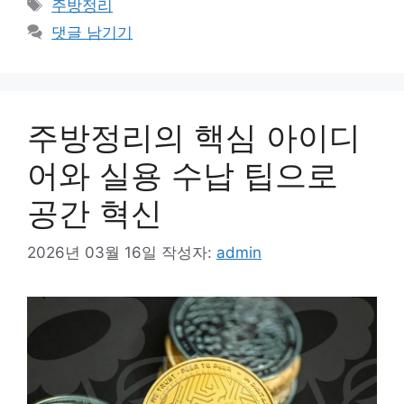
태
주방정리
고
그
댓글 남기기
리
주방정리의 핵심 아이디
어와 실용 수납 팁으로
공간 혁신
2026년 03월 16일
작성자:
admin