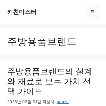
컨
텐
키친마스터
메
츠
로
뉴
건
너
주방용품브랜드
뛰
기
주방용품브랜드의 설계
와 재료로 보는 가치 선
택 가이드
2026년 03월 01일
작성자:
admin