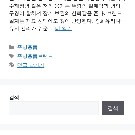
수제청병 같은 저장 용기는 뚜껑의 밀폐력과 병의
구경이 합쳐져 장기 보관의 신뢰감을 준다. 브랜드
설계는 재료 선택에도 깊이 반영된다. 강화유리나
유지 관리가 쉬운 …
더 읽기
카
주방용품
테
태
주방용품브랜드
고
그
댓글 남기기
리
검색
검색