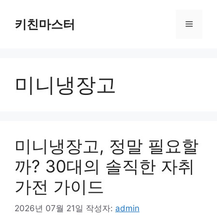
컨
텐
키친마스터
메
츠
로
뉴
건
너
미니냉장고
뛰
기
미니냉장고, 정말 필요할
까? 30대의 솔직한 자취
가전 가이드
2026년 07월 21일
작성자:
admin