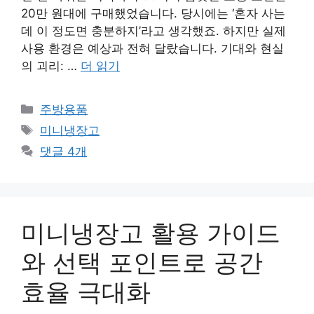
20만 원대에 구매했었습니다. 당시에는 ‘혼자 사는
데 이 정도면 충분하지’라고 생각했죠. 하지만 실제
사용 환경은 예상과 전혀 달랐습니다. 기대와 현실
의 괴리: …
더 읽기
카
주방용품
테
태
미니냉장고
고
그
댓글 4개
리
미니냉장고 활용 가이드
와 선택 포인트로 공간
효율 극대화