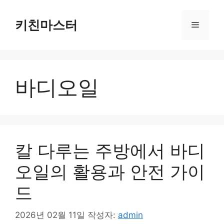
컨
텐
키친마스터
메
츠
로
뉴
건
너
바디오일
뛰
기
칼 다루는 주방에서 바디
오일의 활용과 안전 가이
드
2026년 02월 11일
작성자:
admin