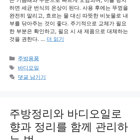
은 기름때와 수분으로 빠르게 오염되며, 이를 방치
하면 세균 번식의 온상이 된다. 사용 후에는 뚜껑을
완전히 말리고, 흐르는 물 대신 따뜻한 비눗물로 내
부를 닦아주는 것이 좋다. 주기적으로 교체가 필요
한 부분은 확인하고, 필요 시 새 제품으로 대체하는
것을 권한다. …
더 읽기
카
주방용품
테
태
바디오일
고
그
댓글 남기기
리
주방정리와 바디오일로
향과 정리를 함께 관리하
는 법