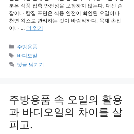
분은 식품 접촉 안전성을 보장하지 않는다. 대신 손
잡이나 칼집 표면은 식용 안전이 확인된 오일이나
천연 왁스로 관리하는 것이 바람직하다. 목재 손잡
이나 …
더 읽기
카
주방용품
테
태
바디오일
고
그
댓글 남기기
리
주방용품 속 오일의 활용
과 바디오일의 차이를 살
피고.